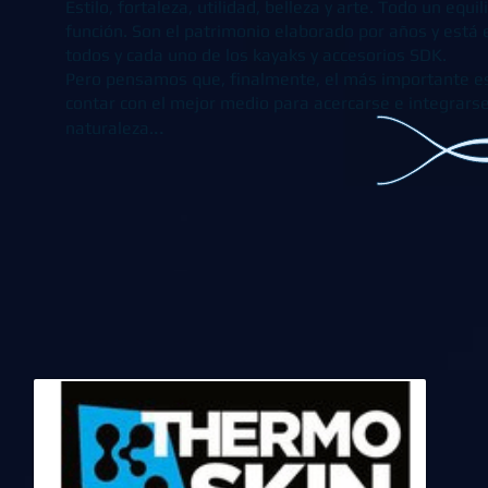
Estilo, fortaleza, utilidad, belleza y arte. Todo un equil
función. Son el patrimonio elaborado por años y está
todos y cada uno de los kayaks y accesorios SDK.
Pero pensamos que, finalmente, el más importante e
contar con el mejor medio para acercarse e integrar
..
naturaleza.